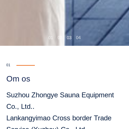
01
02
03
04
01
Om os
Suzhou Zhongye Sauna Equipment
Co., Ltd..
Lankangyimao Cross border Trade