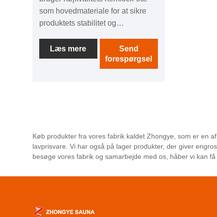
som hovedmateriale for at sikre
produktets stabilitet og
holdbarhed. Den er udstyret med
avancerede fjerninfrarøde
Læs mere
Send
forespørgsel
emittere, der kan udsende gavnlig
fjerninfrarød termisk energi til den
menneskelige krop, der hjælper
med at fremme blodcirkulationen
og afgifte og nære huden.
Samtidig har 1 person træ
saunarummet også automatisk
Køb produkter fra vores fabrik kaldet Zhongye, som er en af
temperaturstyringsteknologi for at
lavprisvare. Vi har også på lager produkter, der giver engr
sikre sikkerhed og komfort under
besøge vores fabrik og samarbejde med os, håber vi kan få 
brug. Indretningen er rummelig og
komfortabel, så en person nemt
kan nyde fornøjelsen ved at
svede. Derudover er produktet
udstyret med