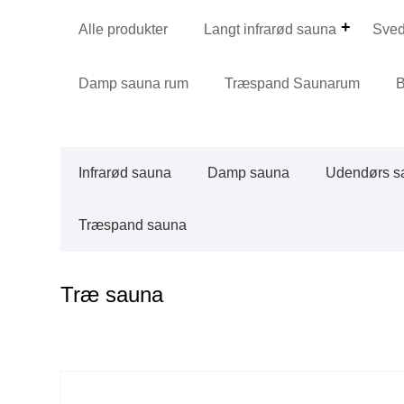
Alle produkter
Langt infrarød sauna
Sve
Damp sauna rum
Træspand Saunarum
B
Infrarød sauna
Damp sauna
Udendørs s
Træspand sauna
Træ sauna