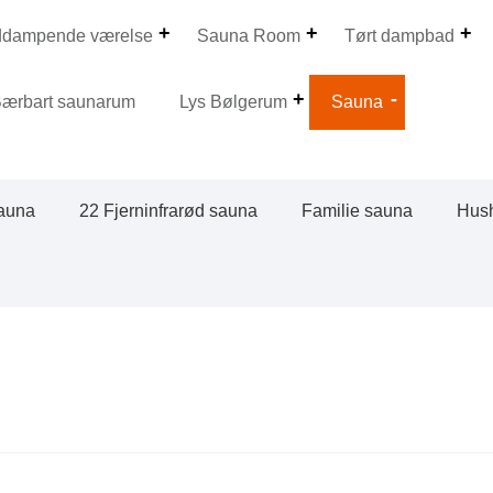
ddampende værelse
Sauna Room
Tørt dampbad
ærbart saunarum
Lys Bølgerum
Sauna
auna
22 Fjerninfrarød sauna
Familie sauna
Hush