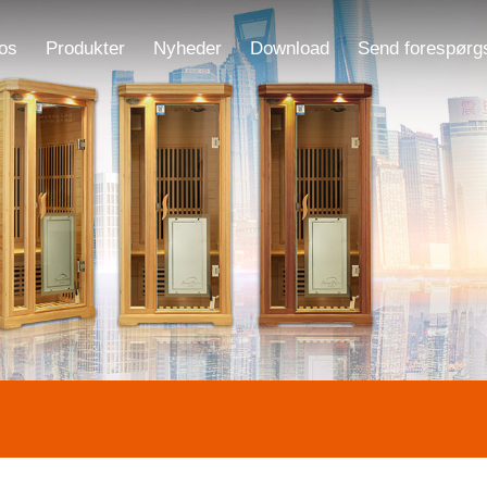
os
Produkter
Nyheder
Download
Send forespørg