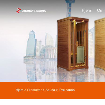
Hjem
Om 
Hjem
>
Produkter
>
Sauna
> Træ sauna