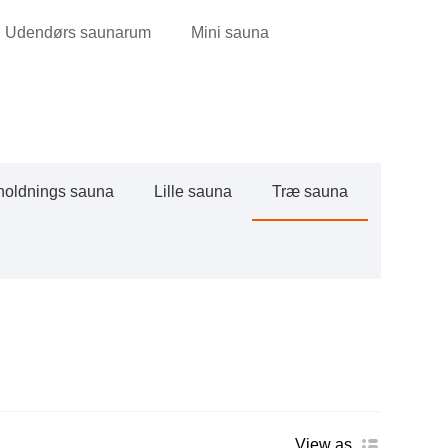
Udendørs saunarum
Mini sauna
oldnings sauna
Lille sauna
Træ sauna
View as