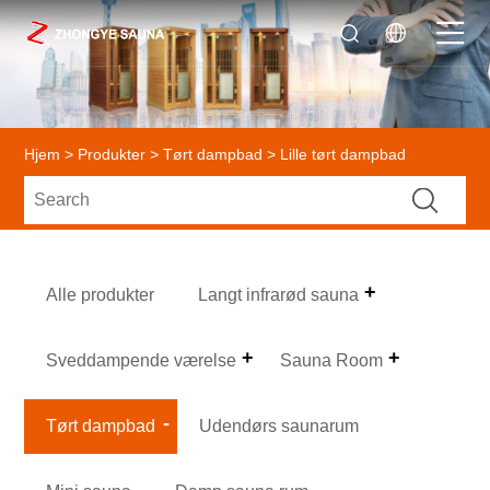
Hjem
>
Produkter
>
Tørt dampbad
> Lille tørt dampbad
Alle produkter
Langt infrarød sauna
Sveddampende værelse
Sauna Room
Tørt dampbad
Udendørs saunarum