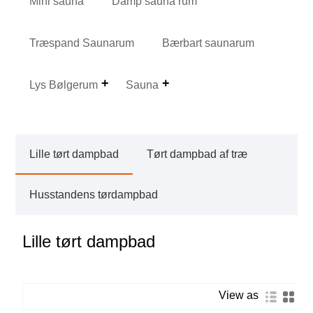
Mini sauna
Damp sauna rum
Træspand Saunarum
Bærbart saunarum
Lys Bølgerum
Sauna
Lille tørt dampbad
Tørt dampbad af træ
Husstandens tørdampbad
Lille tørt dampbad
View as