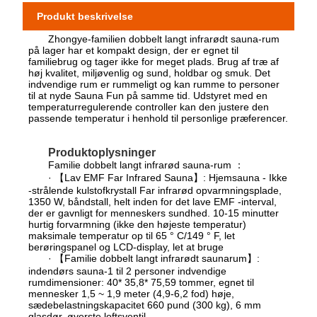
Produkt beskrivelse
Zhongye-familien dobbelt langt infrarødt sauna-rum
på lager har et kompakt design, der er egnet til
familiebrug og tager ikke for meget plads. Brug af træ af
høj kvalitet, miljøvenlig og sund, holdbar og smuk. Det
indvendige rum er rummeligt og kan rumme to personer
til at nyde Sauna Fun på samme tid. Udstyret med en
temperaturregulerende controller kan den justere den
passende temperatur i henhold til personlige præferencer.
Produktoplysninger
Familie dobbelt langt infrarød sauna-rum ：
· 【Lav EMF Far Infrared Sauna】: Hjemsauna - Ikke
-strålende kulstofkrystall Far infrarød opvarmningsplade,
1350 W, båndstall, helt inden for det lave EMF -interval,
der er gavnligt for menneskers sundhed. 10-15 minutter
hurtig forvarmning (ikke den højeste temperatur)
maksimale temperatur op til 65 ° C/149 ° F, let
berøringspanel og LCD-display, let at bruge
· 【Familie dobbelt langt infrarødt saunarum】:
indendørs sauna-1 til 2 personer indvendige
rumdimensioner: 40* 35,8* 75,59 tommer, egnet til
mennesker 1,5 ~ 1,9 meter (4,9-6,2 fod) høje,
sædebelastningskapacitet 660 pund (300 kg), 6 mm
glasdør, øverste loftsventil