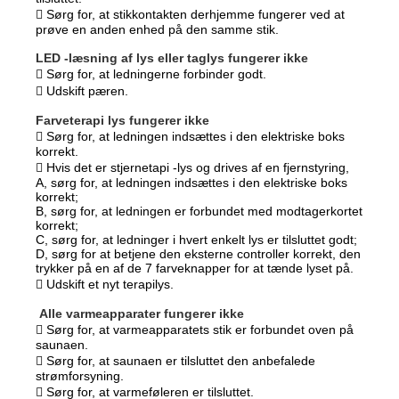
 Sørg for, at stikkontakten derhjemme fungerer ved at
prøve en anden enhed på den samme stik.
LED -læsning af lys eller taglys fungerer ikke
 Sørg for, at ledningerne forbinder godt.
 Udskift pæren.
Farveterapi lys fungerer ikke
 Sørg for, at ledningen indsættes i den elektriske boks
korrekt.
 Hvis det er stjernetapi -lys og drives af en fjernstyring,
A, sørg for, at ledningen indsættes i den elektriske boks
korrekt;
B, sørg for, at ledningen er forbundet med modtagerkortet
korrekt;
C, sørg for, at ledninger i hvert enkelt lys er tilsluttet godt;
D, sørg for at betjene den eksterne controller korrekt, den
trykker på en af de 7 farveknapper for at tænde lyset på.
 Udskift et nyt terapilys.
Alle varmeapparater fungerer ikke
 Sørg for, at varmeapparatets stik er forbundet oven på
saunaen.
 Sørg for, at saunaen er tilsluttet den anbefalede
strømforsyning.
 Sørg for, at varmeføleren er tilsluttet.