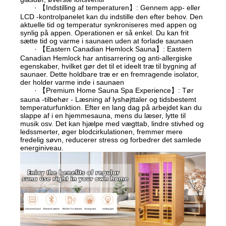
· 【Indstilling af temperaturen】: Gennem app- eller
LCD -kontrolpanelet kan du indstille den efter behov. Den
aktuelle tid og temperatur synkroniseres med appen og
synlig på appen. Operationen er så enkel. Du kan frit
sætte tid og varme i saunaen uden at forlade saunaen
· 【Eastern Canadian Hemlock Sauna】: Eastern
Canadian Hemlock har antisarrering og anti-allergiske
egenskaber, hvilket gør det til et ideelt træ til bygning af
saunaer. Dette holdbare træ er en fremragende isolator,
der holder varme inde i saunaen
· 【Premium Home Sauna Spa Experience】: Tør
sauna -tilbehør - Læsning af lyshøjttaler og tidsbestemt
temperaturfunktion. Efter en lang dag på arbejdet kan du
slappe af i en hjemmesauna, mens du læser, lytte til
musik osv. Det kan hjælpe med vægttab, lindre stivhed og
ledssmerter, øger blodcirkulationen, fremmer mere
fredelig søvn, reducerer stress og forbedrer det samlede
energiniveau.