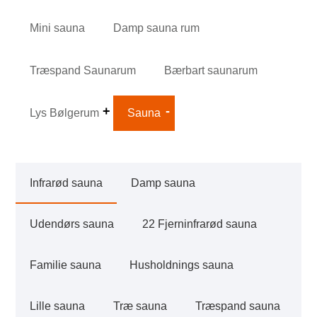
Mini sauna
Damp sauna rum
Træspand Saunarum
Bærbart saunarum
Lys Bølgerum
Sauna
Infrarød sauna
Damp sauna
Udendørs sauna
22 Fjerninfrarød sauna
Familie sauna
Husholdnings sauna
Lille sauna
Træ sauna
Træspand sauna