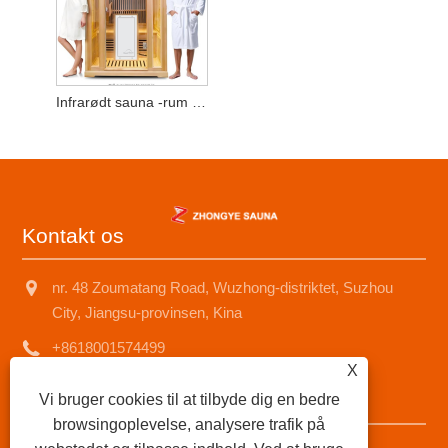
Infrarødt sauna -rum til 2 personer
Kontakt os
nr. 48 Zoumatang Road, Wuzhong-distriktet, Suzhou
City, Jiangsu-provinsen, Kina
+8618001574499
X
saunad688@163.com
Vi bruger cookies til at tilbyde dig en bedre
browsingoplevelse, analysere trafik på