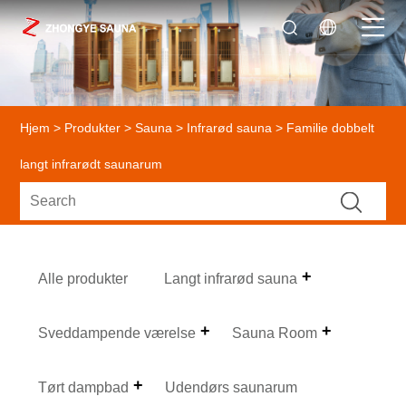
Hjem
>
Produkter
>
Sauna
>
Infrarød sauna
> Familie dobbelt
langt infrarødt saunarum
Alle produkter
Langt infrarød sauna
Sveddampende værelse
Sauna Room
Tørt dampbad
Udendørs saunarum