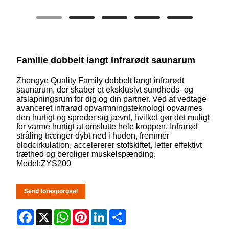
Familie dobbelt langt infrarødt saunarum
Zhongye Quality Family dobbelt langt infrarødt
saunarum, der skaber et eksklusivt sundheds- og
afslapningsrum for dig og din partner. Ved at vedtage
avanceret infrarød opvarmningsteknologi opvarmes
den hurtigt og spreder sig jævnt, hvilket gør det muligt
for varme hurtigt at omslutte hele kroppen. Infrarød
stråling trænger dybt ned i huden, fremmer
blodcirkulation, accelererer stofskiftet, letter effektivt
træthed og beroliger muskelspænding.
Model:ZYS200
Send forespørgsel
Facebook
X
WhatsApp
Pinterest
LinkedIn
Share