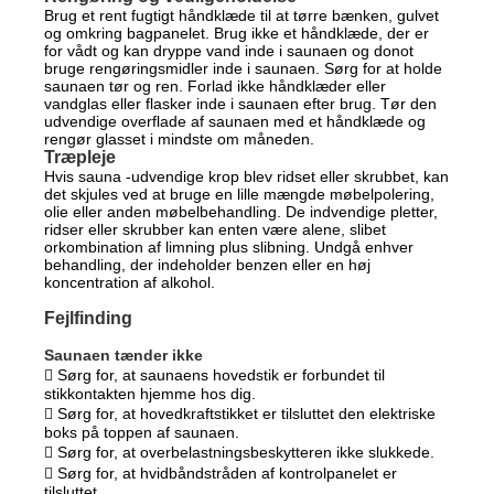
Brug et rent fugtigt håndklæde til at tørre bænken, gulvet
og omkring bagpanelet. Brug ikke et håndklæde, der er
for vådt og kan dryppe vand inde i saunaen og donot
bruge rengøringsmidler inde i saunaen. Sørg for at holde
saunaen tør og ren. Forlad ikke håndklæder eller
vandglas eller flasker inde i saunaen efter brug. Tør den
udvendige overflade af saunaen med et håndklæde og
rengør glasset i mindste om måneden.
Træpleje
Hvis sauna -udvendige krop blev ridset eller skrubbet, kan
det skjules ved at bruge en lille mængde møbelpolering,
olie eller anden møbelbehandling. De indvendige pletter,
ridser eller skrubber kan enten være alene, slibet
orkombination af limning plus slibning. Undgå enhver
behandling, der indeholder benzen eller en høj
koncentration af alkohol.
Fejlfinding
Saunaen tænder ikke
 Sørg for, at saunaens hovedstik er forbundet til
stikkontakten hjemme hos dig.
 Sørg for, at hovedkraftstikket er tilsluttet den elektriske
boks på toppen af saunaen.
 Sørg for, at overbelastningsbeskytteren ikke slukkede.
 Sørg for, at hvidbåndstråden af kontrolpanelet er
tilsluttet.