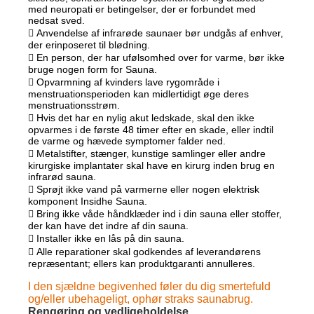
med neuropati er betingelser, der er forbundet med
nedsat sved.
 Anvendelse af infrarøde saunaer bør undgås af enhver,
der erinposeret til blødning.
 En person, der har ufølsomhed over for varme, bør ikke
bruge nogen form for Sauna.
 Opvarmning af kvinders lave rygområde i
menstruationsperioden kan midlertidigt øge deres
menstruationsstrøm.
 Hvis det har en nylig akut ledskade, skal den ikke
opvarmes i de første 48 timer efter en skade, eller indtil
de varme og hævede symptomer falder ned.
 Metalstifter, stænger, kunstige samlinger eller andre
kirurgiske implantater skal have en kirurg inden brug en
infrarød sauna.
 Sprøjt ikke vand på varmerne eller nogen elektrisk
komponent Insidhe Sauna.
 Bring ikke våde håndklæder ind i din sauna eller stoffer,
der kan have det indre af din sauna.
 Installer ikke en lås på din sauna.
 Alle reparationer skal godkendes af leverandørens
repræsentant; ellers kan produktgaranti annulleres.
I den sjældne begivenhed føler du dig smertefuld
og/eller ubehageligt, ophør straks saunabrug.
Rengøring og vedligeholdelse