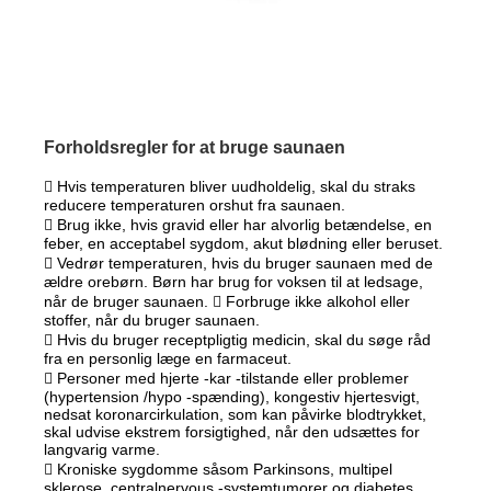
Forholdsregler for at bruge saunaen
 Hvis temperaturen bliver uudholdelig, skal du straks
reducere temperaturen orshut fra saunaen.
 Brug ikke, hvis gravid eller har alvorlig betændelse, en
feber, en acceptabel sygdom, akut blødning eller beruset.
 Vedrør temperaturen, hvis du bruger saunaen med de
ældre orebørn. Børn har brug for voksen til at ledsage,
når de bruger saunaen.  Forbruge ikke alkohol eller
stoffer, når du bruger saunaen.
 Hvis du bruger receptpligtig medicin, skal du søge råd
fra en personlig læge en farmaceut.
 Personer med hjerte -kar -tilstande eller problemer
(hypertension /hypo -spænding), kongestiv hjertesvigt,
nedsat koronarcirkulation, som kan påvirke blodtrykket,
skal udvise ekstrem forsigtighed, når den udsættes for
langvarig varme.
 Kroniske sygdomme såsom Parkinsons, multipel
sklerose, centralnervous -systemtumorer og diabetes