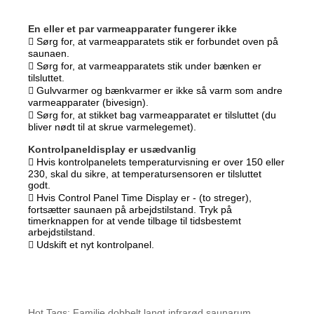
En eller et par varmeapparater fungerer ikke
 Sørg for, at varmeapparatets stik er forbundet oven på
saunaen.
 Sørg for, at varmeapparatets stik under bænken er
tilsluttet.
 Gulvvarmer og bænkvarmer er ikke så varm som andre
varmeapparater (bivesign).
 Sørg for, at stikket bag varmeapparatet er tilsluttet (du
bliver nødt til at skrue varmelegemet).
Kontrolpaneldisplay er usædvanlig
 Hvis kontrolpanelets temperaturvisning er over 150 eller
230, skal du sikre, at temperatursensoren er tilsluttet
godt.
 Hvis Control Panel Time Display er - (to streger),
fortsætter saunaen på arbejdstilstand. Tryk på
timerknappen for at vende tilbage til tidsbestemt
arbejdstilstand.
 Udskift et nyt kontrolpanel.
Hot Tags: Familie dobbelt langt infrarød saunarum,