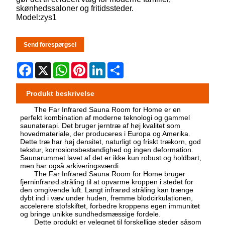
skønhedssaloner og fritidssteder.
Model:zys1
Send forespørgsel
Facebook
X
WhatsApp
Pinterest
LinkedIn
Share
Produkt beskrivelse
The Far Infrared Sauna Room for Home er en
perfekt kombination af moderne teknologi og gammel
saunaterapi. Det bruger jerntræ af høj kvalitet som
hovedmateriale, der produceres i Europa og Amerika.
Dette træ har høj densitet, naturligt og friskt trækorn, god
tekstur, korrosionsbestandighed og ingen deformation.
Saunarummet lavet af det er ikke kun robust og holdbart,
men har også arkiveringsværdi.
The Far Infrared Sauna Room for Home bruger
fjerninfrarød stråling til at opvarme kroppen i stedet for
den omgivende luft. Langt infrarød stråling kan trænge
dybt ind i væv under huden, fremme blodcirkulationen,
accelerere stofskiftet, forbedre kroppens egen immunitet
og bringe unikke sundhedsmæssige fordele.
Dette produkt er velegnet til forskellige steder såsom