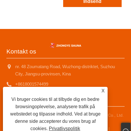
Indsend
Kontakt os
nr. 48 Zoumatang Road, Wuzhong-distriktet, Suzhou
City, Jiangsu-provinsen, Kina
+8618001574499
X
saunad688@163.com
Vi bruger cookies til at tilbyde dig en bedre
browsingoplevelse, analysere trafik på
webstedet og tilpasse indhold. Ved at bruge
Copyright © 2025 Suzhou Zhongye Sauna Equipment Co., Ltd.
denne side accepterer du vores brug af
Alle rettigheder forbeholdes.
cookies.
Privatlivspolitik
Links
|
Sitemap
|
RSS
|
XML
|
Privatlivspolitik
|