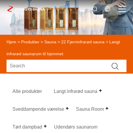
Hjem
>
Produkter
>
Sauna
>
22 Fjerninfrarød sauna
> Langt
infrarød saunarum til hjemmet
Alle produkter
Langt infrarød sauna
Sveddampende værelse
Sauna Room
Tørt dampbad
Udendørs saunarum