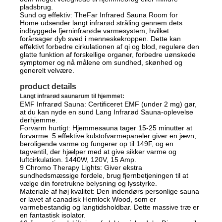
pladsbrug.
Sund og effektiv: TheFar Infrared Sauna Room for
Home udsender langt infrarød stråling gennem dets
indbyggede fjerninfrarøde varmesystem, hvilket
forårsager dyb sved i menneskekroppen. Dette kan
effektivt forbedre cirkulationen af ​​qi og blod, regulere den
glatte funktion af forskellige organer, forbedre uønskede
symptomer og nå målene om sundhed, skønhed og
generelt velvære.
product details
Langt infrarød saunarum til hjemmet:
EMF Infrarød Sauna: Certificeret EMF (under 2 mg) gør,
at du kan nyde en sund Lang Infrarød Sauna-oplevelse
derhjemme.
Forvarm hurtigt: Hjemmesauna tager 15-25 minutter at
forvarme. 5 effektive kulstofvarmepaneler giver en jævn,
beroligende varme og fungerer op til 149F, og en
tagventil, der hjælper med at give sikker varme og
luftcirkulation. 1440W, 120V, 15 Amp.
9 Chromo Therapy Lights: Giver ekstra
sundhedsmæssige fordele, brug fjernbetjeningen til at
vælge din foretrukne belysning og lysstyrke.
Materiale af høj kvalitet: Den indendørs personlige sauna
er lavet af canadisk Hemlock Wood, som er
varmebestandig og langtidsholdbar. Dette massive træ er
en fantastisk isolator.