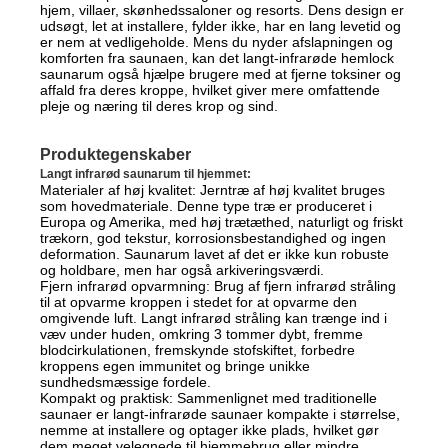
hjem, villaer, skønhedssaloner og resorts. Dens design er
udsøgt, let at installere, fylder ikke, har en lang levetid og
er nem at vedligeholde. Mens du nyder afslapningen og
komforten fra saunaen, kan det langt-infrarøde hemlock
saunarum også hjælpe brugere med at fjerne toksiner og
affald fra deres kroppe, hvilket giver mere omfattende
pleje og næring til deres krop og sind.
Produktegenskaber
Langt infrarød saunarum til hjemmet:
Materialer af høj kvalitet: Jerntræ af høj kvalitet bruges
som hovedmateriale. Denne type træ er produceret i
Europa og Amerika, med høj trætæthed, naturligt og friskt
trækorn, god tekstur, korrosionsbestandighed og ingen
deformation. Saunarum lavet af det er ikke kun robuste
og holdbare, men har også arkiveringsværdi.
Fjern infrarød opvarmning: Brug af fjern infrarød stråling
til at opvarme kroppen i stedet for at opvarme den
omgivende luft. Langt infrarød stråling kan trænge ind i
væv under huden, omkring 3 tommer dybt, fremme
blodcirkulationen, fremskynde stofskiftet, forbedre
kroppens egen immunitet og bringe unikke
sundhedsmæssige fordele.
Kompakt og praktisk: Sammenlignet med traditionelle
saunaer er langt-infrarøde saunaer kompakte i størrelse,
nemme at installere og optager ikke plads, hvilket gør
dem meget velegnede til hjemmebrug eller mindre