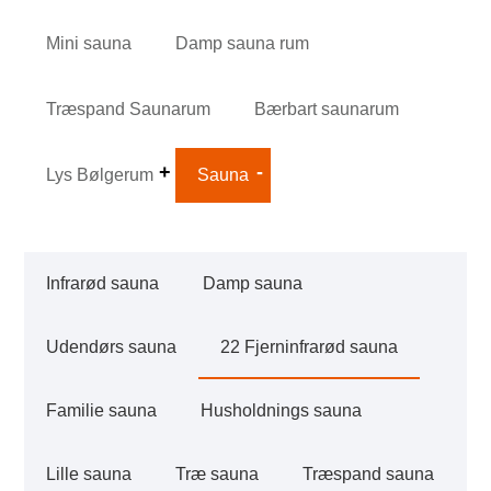
Mini sauna
Damp sauna rum
Træspand Saunarum
Bærbart saunarum
Lys Bølgerum
Sauna
Infrarød sauna
Damp sauna
Udendørs sauna
22 Fjerninfrarød sauna
Familie sauna
Husholdnings sauna
Lille sauna
Træ sauna
Træspand sauna