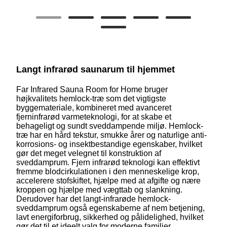
Langt infrarød saunarum til hjemmet
Far Infrared Sauna Room for Home bruger
højkvalitets hemlock-træ som det vigtigste
byggemateriale, kombineret med avanceret
fjerninfrarød varmeteknologi, for at skabe et
behageligt og sundt sveddampende miljø. Hemlock-
træ har en hård tekstur, smukke årer og naturlige anti-
korrosions- og insektbestandige egenskaber, hvilket
gør det meget velegnet til konstruktion af
sveddamprum. Fjern infrarød teknologi kan effektivt
fremme blodcirkulationen i den menneskelige krop,
accelerere stofskiftet, hjælpe med at afgifte og nære
kroppen og hjælpe med vægttab og slankning.
Derudover har det langt-infrarøde hemlock-
sveddamprum også egenskaberne af nem betjening,
lavt energiforbrug, sikkerhed og pålidelighed, hvilket
gør det til et ideelt valg for moderne familier,