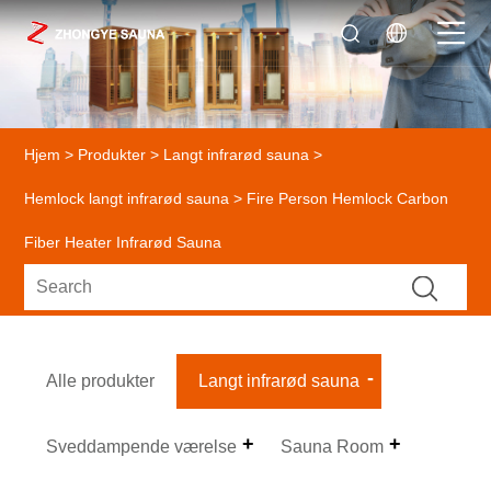
Hjem
>
Produkter
>
Langt infrarød sauna
>
Hemlock langt infrarød sauna
> Fire Person Hemlock Carbon
Fiber Heater Infrarød Sauna
Alle produkter
Langt infrarød sauna
Sveddampende værelse
Sauna Room