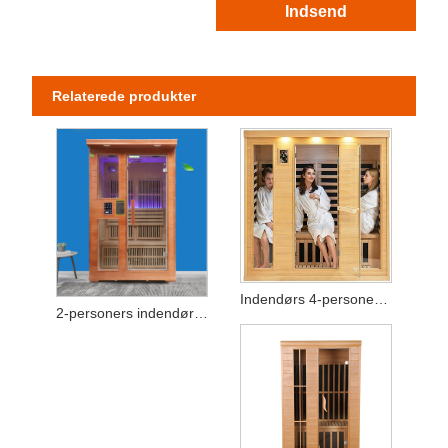
Indsend
Relaterede produkter
Indendørs 4-personers hemlock infrarød saunarum
2-personers indendørs infrarød saunarum