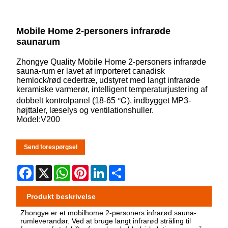
Mobile Home 2-personers infrarøde
saunarum
Zhongye Quality Mobile Home 2-personers infrarøde
sauna-rum er lavet af importeret canadisk
hemlock/rød cedertræ, udstyret med langt infrarøde
keramiske varmerør, intelligent temperaturjustering af
dobbelt kontrolpanel (18-65 ℃), indbygget MP3-
højttaler, læselys og ventilationshuller.
Model:V200
Send forespørgsel
Facebook
X
WhatsApp
Pinterest
LinkedIn
Share
Produkt beskrivelse
Zhongye er et mobilhome 2-personers infrarød sauna-
rumleverandør. Ved at bruge langt infrarød stråling til