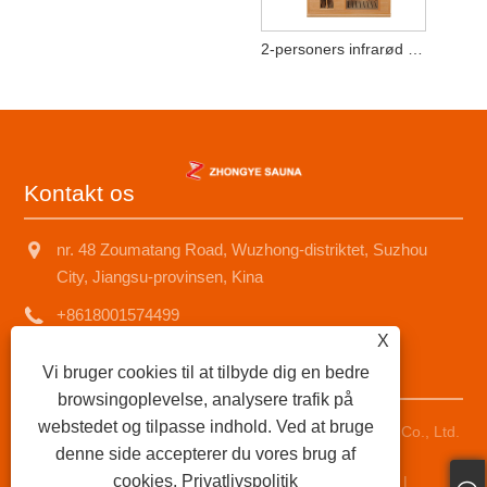
2-personers infrarød saunarum
Kontakt os
nr. 48 Zoumatang Road, Wuzhong-distriktet, Suzhou
City, Jiangsu-provinsen, Kina
+8618001574499
X
saunad688@163.com
Vi bruger cookies til at tilbyde dig en bedre
browsingoplevelse, analysere trafik på
webstedet og tilpasse indhold. Ved at bruge
Copyright © 2025 Suzhou Zhongye Sauna Equipment Co., Ltd.
denne side accepterer du vores brug af
Alle rettigheder forbeholdes.
cookies.
Privatlivspolitik
Links
|
Sitemap
|
RSS
|
XML
|
Privatlivspolitik
|