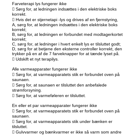
Farveterapi lys fungerer ikke
 Sørg for, at ledningen indsættes i den elektriske boks
korrekt.
 Hvis det er stjernetapi -lys og drives af en fjernstyring,
A, sørg for, at ledningen indsættes i den elektriske boks
korrekt;
B, sørg for, at ledningen er forbundet med modtagerkortet
korrekt;
C, sørg for, at ledninger i hvert enkelt lys er tilsluttet godt;
D, sørg for at betjene den eksterne controller korrekt, den
trykker på en af de 7 farveknapper for at tænde lyset på.
 Udskift et nyt terapilys.
Alle varmeapparater fungerer ikke
 Sørg for, at varmeapparatets stik er forbundet oven på
saunaen.
 Sørg for, at saunaen er tilsluttet den anbefalede
strømforsyning.
 Sørg for, at varmeføleren er tilsluttet.
En eller et par varmeapparater fungerer ikke
 Sørg for, at varmeapparatets stik er forbundet oven på
saunaen.
 Sørg for, at varmeapparatets stik under bænken er
tilsluttet.
 Gulvvarmer og bænkvarmer er ikke så varm som andre