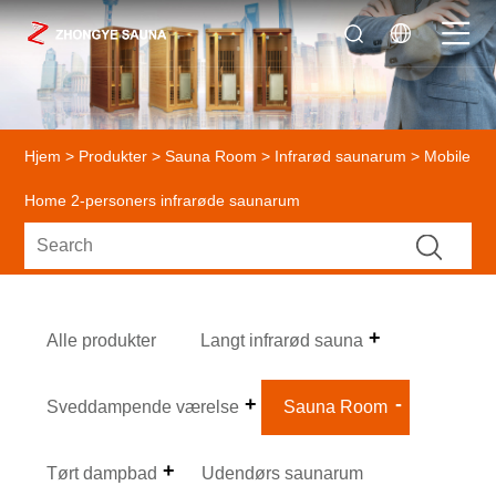
Hjem
>
Produkter
>
Sauna Room
>
Infrarød saunarum
> Mobile
Home 2-personers infrarøde saunarum
Alle produkter
Langt infrarød sauna
Sveddampende værelse
Sauna Room
Tørt dampbad
Udendørs saunarum