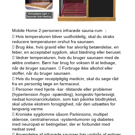
Mobile Home 2-personers infrarøde sauna-rum ：
 Hvis temperaturen bliver uudholdelig, skal du straks
reducere temperaturen orshut fra saunaen.
 Brug ikke, hvis gravid eller har alvorlig betændelse, en
feber, en acceptabel sygdom, akut blødning eller beruset.
 Vedrør temperaturen, hvis du bruger saunaen med de
ældre orebørn. Børn har brug for voksen til at ledsage,
når de bruger saunaen.  Forbruge ikke alkohol eller
stoffer, når du bruger saunaen.
 Hvis du bruger receptpligtig medicin, skal du søge råd
fra en personlig læge en farmaceut.
 Personer med hjerte -kar -tilstande eller problemer
(hypertension /hypo -spænding), kongestiv hjertesvigt,
nedsat koronarcirkulation, som kan påvirke blodtrykket,
skal udvise ekstrem forsigtighed, når den udsættes for
langvarig varme.
 Kroniske sygdomme såsom Parkinsons, multipel
sklerose, centralnervous -systemtumorer og diabetes
med neuropati er betingelser, der er forbundet med
nedsat sved.
 Anvendelse af infrarøde saunaer bør undgås af enhver,