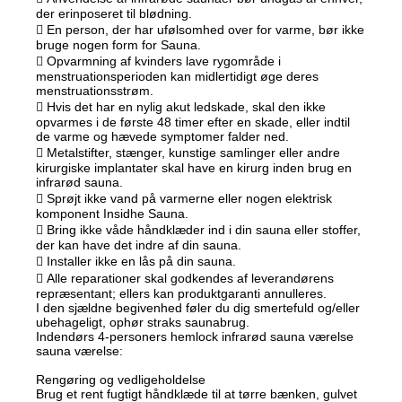
der erinposeret til blødning.
 En person, der har ufølsomhed over for varme, bør ikke
bruge nogen form for Sauna.
 Opvarmning af kvinders lave rygområde i
menstruationsperioden kan midlertidigt øge deres
menstruationsstrøm.
 Hvis det har en nylig akut ledskade, skal den ikke
opvarmes i de første 48 timer efter en skade, eller indtil
de varme og hævede symptomer falder ned.
 Metalstifter, stænger, kunstige samlinger eller andre
kirurgiske implantater skal have en kirurg inden brug en
infrarød sauna.
 Sprøjt ikke vand på varmerne eller nogen elektrisk
komponent Insidhe Sauna.
 Bring ikke våde håndklæder ind i din sauna eller stoffer,
der kan have det indre af din sauna.
 Installer ikke en lås på din sauna.
 Alle reparationer skal godkendes af leverandørens
repræsentant; ellers kan produktgaranti annulleres.
I den sjældne begivenhed føler du dig smertefuld og/eller
ubehageligt, ophør straks saunabrug.
Indendørs 4-personers hemlock infrarød sauna værelse
sauna værelse:
Rengøring og vedligeholdelse
Brug et rent fugtigt håndklæde til at tørre bænken, gulvet