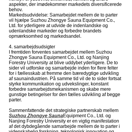
aspekter, der imødekommer markedets diversificerede
behov.
Markedsudvidelse: Samarbejdet mellem de to parter
vil hjælpe Suzhou Zhongye Sauna Equipment Co.,
Ltd. for yderligere at udvide de indenlandske og
udenlandske markeder og forbedre brandets
opmærksomhed og markedsandel.
4. samarbejdsudsigter
I fremtiden forventes samarbejdet mellem Suzhou
Zhongye Sauna Equipment Co., Ltd. og Nanjing
Forestry University at blive uddybet yderligere. De to
sider vil udforske og samarbejde inden for flere felter
for i fællesskab at fremme den bæredygtige udvikling
af saunaindustrien. På samme tid vil de to sider fortsat
styrke kommunikation og udvekslinger, konstant
forbedre samarbejdsmekanismen og skabe mere
gunstige betingelser for den fælles udvikling af begge
parter.
Sammenfattende det strategiske partnerskab mellem
Suzhou Zhongye Sauna
Equipment Co., Ltd. og
Nanjing Forestry University er en vigtig manifestation
af det dybdegående samarbejde mellem de to parter i
videnskabelig forskning, teknologisk innovation og