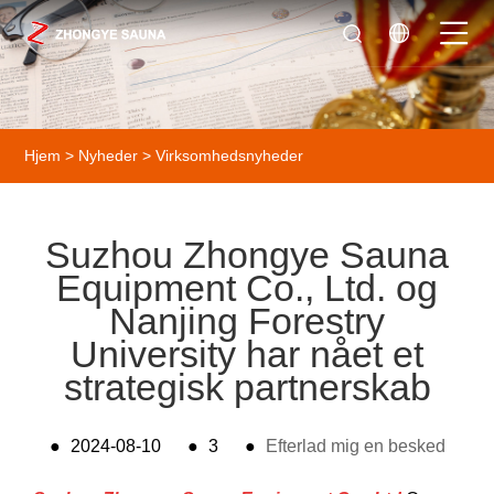
Hjem
>
Nyheder
>
Virksomhedsnyheder
Suzhou Zhongye Sauna
Equipment Co., Ltd. og
Nanjing Forestry
University har nået et
strategisk partnerskab
●
2024-08-10
●
3
●
Efterlad mig en besked