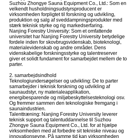
Suzhou Zhongye Sauna Equipment Co., Ltd.: Som en
velkendt husholdningsudstyrsproducent er
virksomheden forpligtet til forskning og udvikling,
produktion og salg af sveddampningsprodukter med
stærk teknisk styrke og rig markedserfaring.
Nanjing Forestry University: Som et omfattende
universitet har Nanjing Forestry University betydelige
fordele inden for skovbrugsvidenskab, bioteknologi,
materialevidenskab og andre områder. Dens
videnskabelige forskningsstyrke og talentreserver
giver et solidt fundament for samarbejdet mellem de to
parter.
2. samarbejdsindhold
Teknologiundersøgelser og udvikling: De to parter
samarbejder i teknisk forskning og udvikling af
saunaudstyr, ny materialeapplikation,
energibesparende og miljøbeskyttelsesteknologi osv.
Og fremmer sammen den teknologiske fremgang i
saunaindustrien.
Talenttræning: Nanjing Forestry University leverer
teknisk support og talentuddannelse til Suzhou
Zhongye Sauna Equipment Co., Ltd. for at hjælpe
virksomheden med at forbedre sit tekniske niveau og
innovationsevne. På samme tid kan virksomheden