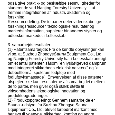
også give praktik- og beskæftigelsesmuligheder for
studerende ved Nanjing Forestry University til at
fremme integrationen af ​​industri, akademia og
forskning.
Ressourcedeling: De to parter deler videnskabelige
forskningsressourcer, teknologiske resultater og
markedsinformation, supplerer hinandens styrker og
udforsker markedet i fællesskab.
3. samarbejdsresultater
(1) Patentsamarbejde: Fra de kendte oplysninger kan
vi se, at Suzhou Zhongye
Sauna
Equipment Co., Ltd.
og Nanjing Forestry University har i fællesskab ansøgt
om et antal patenter, såsom "en lysbølgeved damprum
med integreret sikkerheds elektrisk netværk" og "et
dobbeltformål spektrum fodpleje med
fodlufttryksmassage". Erhvervelsen af ​​disse patenter
afspejler ikke kun resultaterne af samarbejdet mellem
de to parter, men giver også stærk støtte til
virksomhedens teknologiske innovation og
produktopgraderinger.
(2) Produktopgradering: Gennem samarbejde er
Sauna -udstyret fra Suzhou Zhongye Sauna
Equipment Co., Ltd. blevet forbedret markant med
hensyn til ydeevne, sikkerhed, komfort og andre