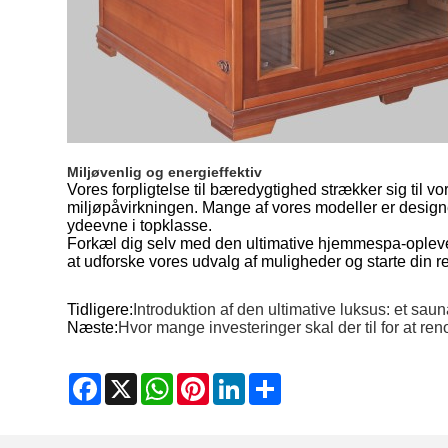
Miljøvenlig og energieffektiv
Vores forpligtelse til bæredygtighed strækker sig til 
miljøpåvirkningen. Mange af vores modeller er designe
ydeevne i topklasse.
Forkæl dig selv med den ultimative hjemmespa-oplevel
at udforske vores udvalg af muligheder og starte din re
Tidligere:
Introduktion af den ultimative luksus: et sa
Næste:
Hvor mange investeringer skal der til for at 
Facebook
X
WhatsApp
Pinterest
LinkedIn
Share