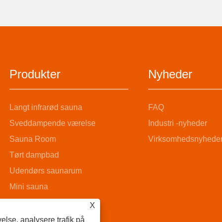
Produkter
Nyheder
Langt infrarød sauna
FAQ
Sveddampende værelse
Industri -nyheder
Sauna Room
Virksomhedsnyhede
Tørt dampbad
Udendørs saunarum
Mini sauna
Damp sauna rum
X
Træspand Saunarum
else, analysere trafik på