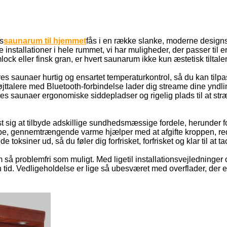
es
saunarum til hjemmet
fås i en række slanke, moderne designs,
nstallationer i hele rummet, vi har muligheder, der passer til en
ock eller finsk gran, er hvert saunarum ikke kun æstetisk tiltale
 saunaer hurtig og ensartet temperaturkontrol, så du kan tilpa
alere med Bluetooth-forbindelse lader dig streame dine yndlings
es saunaer ergonomiske siddepladser og rigelig plads til at str
st sig at tilbyde adskillige sundhedsmæssige fordele, herunder 
be, gennemtrængende varme hjælper med at afgifte kroppen, red
ede toksiner ud, så du føler dig forfrisket, forfrisket og klar til 
så problemfri som muligt. Med ligetil installationsvejledninger o
en tid. Vedligeholdelse er lige så ubesværet med overflader, der