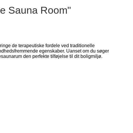
ome Sauna Room"
inge de terapeutiske fordele ved traditionelle
og sundhedsfremmende egenskaber. Uanset om du søger
esaunarum den perfekte tilføjelse til dit boligmiljø.