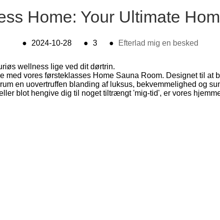
ness Home: Your Ultimate H
●
2024-10-28
●
3
●
Efterlad mig en besked
øs wellness lige ved dit dørtrin.
lse med vores førsteklasses Home Sauna Room. Designet til at br
 saunarum en uovertruffen blanding af luksus, bekvemmelighed 
eller blot hengive dig til noget tiltrængt 'mig-tid', er vores hjemm