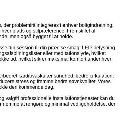
 der problemfrit integreres i enhver boligindretning.
hver plads og stilpræference. Fremstillet af
nde, men også bygget til at holde.
sse din session til din præcise smag. LED-belysning
afspilningslister eller meditationslyde, hvilket
ække ud, hvilket sikrer maksimal komfort under hver
forbedret kardiovaskulær sundhed, bedre cirkulation,
ucere stress og fremme bedre søvnkvalitet. Vores
at tackle den kommende dag.
g valgfri professionelle installationstjenester kan du
 er nemme at rengøre og minimal vedligeholdelse, der