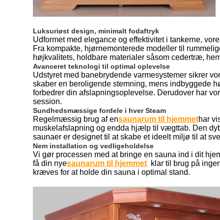
Luksuriøst design, minimalt fodaftryk
Udformet med elegance og effektivitet i tankerne, vor
Fra kompakte, hjørnemonterede modeller til rummelige i
højkvalitets, holdbare materialer såsom cedertræ, heml
Avanceret teknologi til optimal oplevelse
Udstyret med banebrydende varmesystemer sikrer vores
skaber en beroligende stemning, mens indbyggede højtt
forbedrer din afslapningsoplevelse. Derudover har vor
session.
Sundhedsmæssige fordele i hver Steam
Regelmæssig brug af en
saunarum til hjemmet
har vi
muskelafslapning og endda hjælp til vægttab. Den dy
saunaer er designet til at skabe et ideelt miljø til at sv
Nem installation og vedligeholdelse
Vi gør processen med at bringe en sauna ind i dit hjem 
få din nye
saunarum til hjemmet
klar til brug på ing
kræves for at holde din sauna i optimal stand.