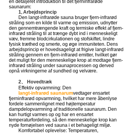
en detaljeret introduktion til det fjerninfrarøde
saunarum:
1, Arbejdsprincip
Den langt-infrarøde sauna bruger fjern-infrarød
stråling som en kilde til varme og emission, udnytter
den gennemtrængende kraft og termiske effekt af fjern-
infrarød stråling til at trænge dybt ind i menneskeligt
væv, fremme blodcirkulationen og stofskiftet, lindre
fysisk træthed og smerte, og øge immuniteten. Dens
arbejdsprincip er hovedsageligt at frigive langt-infrarød
stråling gennem en fjern-infrarød emitter, hvilket gør
det muligt for den menneskelige krop at modtage fjern-
infrarød stråling under saunaprocessen og derved
opnå virkningerne af sundhed og velvære.
2、 Hovedtræk
Effektiv opvarmning: Den
langt-infrarød saunarum
vedtager ensartet
fjerninfrarød opvarmning, hvilket har mere åbenlyse
fordele sammenlignet med højtemperatur
dampdelopvarmning af traditionelle saunarum. Den
kan hurtigt varmes op og har en ensartet
temperaturfordeling, så den menneskelige krop kan
nyde fornøjelsen ved sauna i et behageligt miljø.
Komfortabel oplevelse: Temperaturen,