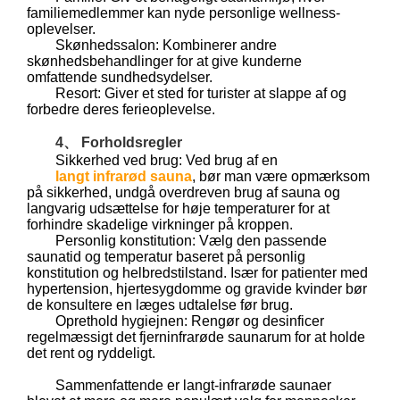
familiemedlemmer kan nyde personlige wellness-
oplevelser.
Skønhedssalon: Kombinerer andre
skønhedsbehandlinger for at give kunderne
omfattende sundhedsydelser.
Resort: Giver et sted for turister at slappe af og
forbedre deres ferieoplevelse.
4、 Forholdsregler
Sikkerhed ved brug: Ved brug af en
langt infrarød sauna
, bør man være opmærksom
på sikkerhed, undgå overdreven brug af sauna og
langvarig udsættelse for høje temperaturer for at
forhindre skadelige virkninger på kroppen.
Personlig konstitution: Vælg den passende
saunatid og temperatur baseret på personlig
konstitution og helbredstilstand. Især for patienter med
hypertension, hjertesygdomme og gravide kvinder bør
de konsultere en læges udtalelse før brug.
Oprethold hygiejnen: Rengør og desinficer
regelmæssigt det fjerninfrarøde saunarum for at holde
det rent og ryddeligt.
Sammenfattende er langt-infrarøde saunaer