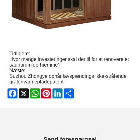
Tidligere:
Hvor mange investeringer skal der til for at renovere et
saunarum derhjemme?
Næste:
Suzhou Zhongye opnår lavspændings ikke-strålende
grafenvarmepladepatent
Facebook
X
WhatsApp
Pinterest
LinkedIn
Share
Send forespørgsel