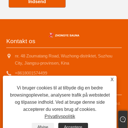
Indsend
Kontakt os
nr. 48 Zoumatang Road, Wuzhong-distriktet, Suzhou
City, Jiangsu-provinsen, Kina
+8618001574499
X
saunad688@163.com
Vi bruger cookies til at tilbyde dig en bedre
browsingoplevelse, analysere trafik på webstedet
og tilpasse indhold. Ved at bruge denne side
Copyright © 2025 Suzhou Zhongye Sauna Equipment Co., Ltd.
accepterer du vores brug af cookies.
Alle rettigheder forbeholdes.
Privatlivspolitik
Links
|
Sitemap
|
RSS
|
XML
|
Privatlivspolitik
|
Afvise
Acceptere