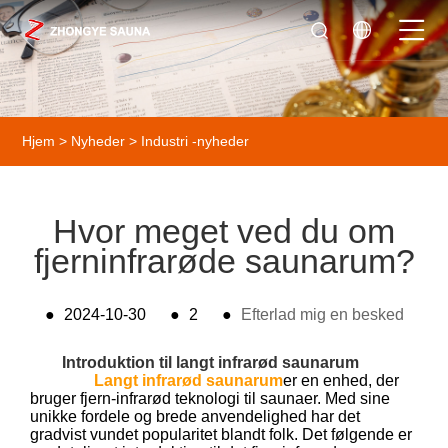
Hjem
>
Nyheder
>
Industri -nyheder
Hvor meget ved du om
fjerninfrarøde saunarum?
●
2024-10-30
●
2
●
Efterlad mig en besked
Introduktion til langt infrarød saunarum
Langt infrarød saunarum
er en enhed, der
bruger fjern-infrarød teknologi til saunaer. Med sine
unikke fordele og brede anvendelighed har det
gradvist vundet popularitet blandt folk. Det følgende er