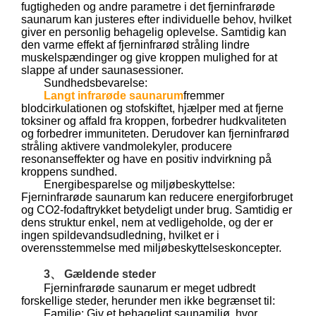
fugtigheden og andre parametre i det fjerninfrarøde
saunarum kan justeres efter individuelle behov, hvilket
giver en personlig behagelig oplevelse. Samtidig kan
den varme effekt af fjerninfrarød stråling lindre
muskelspændinger og give kroppen mulighed for at
slappe af under saunasessioner.
Sundhedsbevarelse:
Langt infrarøde saunarum
fremmer
blodcirkulationen og stofskiftet, hjælper med at fjerne
toksiner og affald fra kroppen, forbedrer hudkvaliteten
og forbedrer immuniteten. Derudover kan fjerninfrarød
stråling aktivere vandmolekyler, producere
resonanseffekter og have en positiv indvirkning på
kroppens sundhed.
Energibesparelse og miljøbeskyttelse:
Fjerninfrarøde saunarum kan reducere energiforbruget
og CO2-fodaftrykket betydeligt under brug. Samtidig er
dens struktur enkel, nem at vedligeholde, og der er
ingen spildevandsudledning, hvilket er i
overensstemmelse med miljøbeskyttelseskoncepter.
3、 Gældende steder
Fjerninfrarøde saunarum er meget udbredt
forskellige steder, herunder men ikke begrænset til:
Familie: Giv et behageligt saunamiljø, hvor