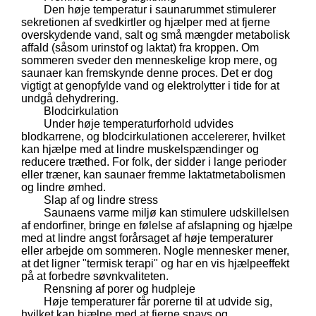
Den høje temperatur i saunarummet stimulerer
sekretionen af ​​svedkirtler og hjælper med at fjerne
overskydende vand, salt og små mængder metabolisk
affald (såsom urinstof og laktat) fra kroppen. Om
sommeren sveder den menneskelige krop mere, og
saunaer kan fremskynde denne proces. Det er dog
vigtigt at genopfylde vand og elektrolytter i tide for at
undgå dehydrering.
Blodcirkulation
Under høje temperaturforhold udvides
blodkarrene, og blodcirkulationen accelererer, hvilket
kan hjælpe med at lindre muskelspændinger og
reducere træthed. For folk, der sidder i lange perioder
eller træner, kan saunaer fremme laktatmetabolismen
og lindre ømhed.
Slap af og lindre stress
Saunaens varme miljø kan stimulere udskillelsen
af ​​endorfiner, bringe en følelse af afslapning og hjælpe
med at lindre angst forårsaget af høje temperaturer
eller arbejde om sommeren. Nogle mennesker mener,
at det ligner "termisk terapi" og har en vis hjælpeeffekt
på at forbedre søvnkvaliteten.
Rensning af porer og hudpleje
Høje temperaturer får porerne til at udvide sig,
hvilket kan hjælpe med at fjerne snavs og