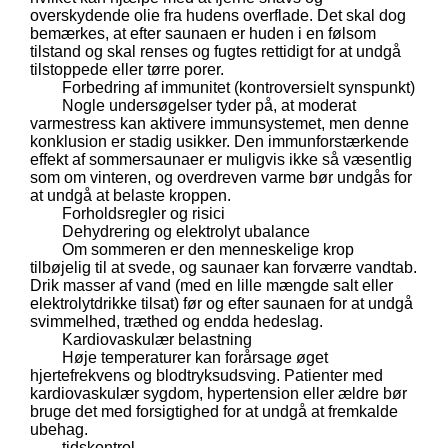
overskydende olie fra hudens overflade. Det skal dog
bemærkes, at efter saunaen er huden i en følsom
tilstand og skal renses og fugtes rettidigt for at undgå
tilstoppede eller tørre porer.
Forbedring af immunitet (kontroversielt synspunkt)
Nogle undersøgelser tyder på, at moderat
varmestress kan aktivere immunsystemet, men denne
konklusion er stadig usikker. Den immunforstærkende
effekt af sommersaunaer er muligvis ikke så væsentlig
som om vinteren, og overdreven varme bør undgås for
at undgå at belaste kroppen.
Forholdsregler og risici
Dehydrering og elektrolyt ubalance
Om sommeren er den menneskelige krop
tilbøjelig til at svede, og saunaer kan forværre vandtab.
Drik masser af vand (med en lille mængde salt eller
elektrolytdrikke tilsat) før og efter saunaen for at undgå
svimmelhed, træthed og endda hedeslag.
Kardiovaskulær belastning
Høje temperaturer kan forårsage øget
hjertefrekvens og blodtryksudsving. Patienter med
kardiovaskulær sygdom, hypertension eller ældre bør
bruge det med forsigtighed for at undgå at fremkalde
ubehag.
tidskontrol