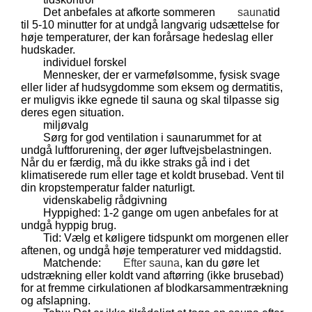
Det anbefales at afkorte sommeren
sauna
tid
til 5-10 minutter for at undgå langvarig udsættelse for
høje temperaturer, der kan forårsage hedeslag eller
hudskader.
individuel forskel
Mennesker, der er varmefølsomme, fysisk svage
eller lider af hudsygdomme som eksem og dermatitis,
er muligvis ikke egnede til sauna og skal tilpasse sig
deres egen situation.
miljøvalg
Sørg for god ventilation i saunarummet for at
undgå luftforurening, der øger luftvejsbelastningen.
Når du er færdig, må du ikke straks gå ind i det
klimatiserede rum eller tage et koldt brusebad. Vent til
din kropstemperatur falder naturligt.
videnskabelig rådgivning
Hyppighed: 1-2 gange om ugen anbefales for at
undgå hyppig brug.
Tid: Vælg et køligere tidspunkt om morgenen eller
aftenen, og undgå høje temperaturer ved middagstid.
Matchende:
Efter sauna
, kan du gøre let
udstrækning eller koldt vand aftørring (ikke brusebad)
for at fremme cirkulationen af ​​blodkarsammentrækning
og afslapning.