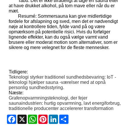
Tabu: Det er ikke tilrådeligt at tage en sauna efter
at have drukket alkohol, på tom mave eller når du er
mæt.
Resumé: Sommersauna kan give midlertidige
fordele for afslapning og sved, men det er nødvendigt
nøje at kontrollere tiden, fylde vand på og være
opmærksom på potentielle risici. Hvis du forfølger
lignende effekter, kan du også vælge varmt vand
brusere eller moderat motion som alternativer, som er
sikrere og mere velegnet for de fleste mennesker.
Tidligere:
Teknologi styrker traditionel sundhedsbevaring: IoT -
teknologi hjælper sauna -værelser med at opnå
personlig sundhedsstyring.
Næste:
Grafenopvarmningsteknologi, der fejer
saunaindustrien: hurtig opvarmning, lavt energiforbrug,
traditionelle producenter accelererer transformation
Facebook
X
WhatsApp
Pinterest
LinkedIn
Share