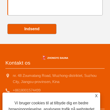
Indsend
Kontakt os
nr. 48 Zoumatang Road, Wuzhong-distriktet, Suzhou
City, Jiangsu-provinsen, Kina
+8618001574499
X
saunad688@163.com
Vi bruger cookies til at tilbyde dig en bedre
browsingoplevelse, analysere trafik på webstedet