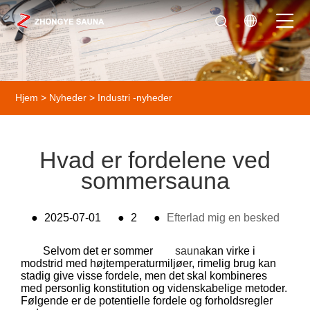
Hjem
>
Nyheder
>
Industri -nyheder
Hvad er fordelene ved
sommersauna
●
2025-07-01
●
2
●
Efterlad mig en besked
Selvom det er sommer
sauna
kan virke i
modstrid med højtemperaturmiljøer, rimelig brug kan
stadig give visse fordele, men det skal kombineres
med personlig konstitution og videnskabelige metoder.
Følgende er de potentielle fordele og forholdsregler