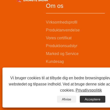
Om os
Virksomhedsprofil
Produktanvendelse
Vores certifikat
Produktionsudstyr
Marked og Service
Kundesag
Vi bruger cookies til at tilbyde dig en bedre browsingoplev
webstedet og tilpasse indhold. Ved at bruge denne side ac
cookies.
Privatlivspolitik
Afvise
Acceptere
Copyright © 2025 Suzhou Zhongye Sauna Equipment Co., Ltd.