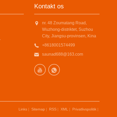
Kontakt os
nr. 48 Zoumatang Road,
Wuzhong-distriktet, Suzhou
City, Jiangsu-provinsen, Kina
r
+8618001574499
saunad688@163.com
Links
|
Sitemap
|
RSS
|
XML
|
Privatlivspolitik
|