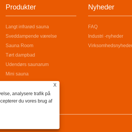
Produkter
Nyheder
Langt infrarød sauna
FAQ
Sveddampende værelse
Industri -nyheder
Sauna Room
Virksomhedsnyhede
Tørt dampbad
Udendørs saunarum
Mini sauna
Damp sauna rum
X
Træspand Saunarum
else, analysere trafik på
cepterer du vores brug af
 Alle rettigheder forbeholdes.