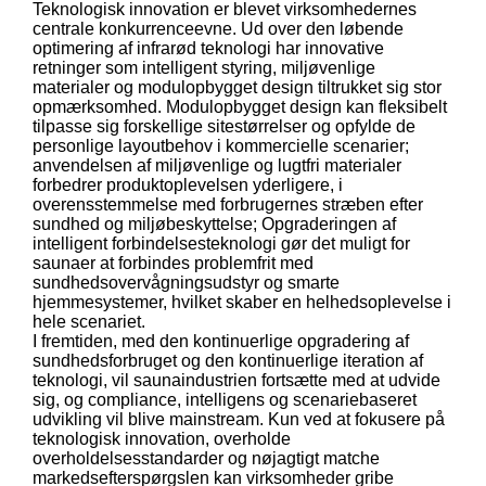
Teknologisk innovation er blevet virksomhedernes
centrale konkurrenceevne. Ud over den løbende
optimering af infrarød teknologi har innovative
retninger som intelligent styring, miljøvenlige
materialer og modulopbygget design tiltrukket sig stor
opmærksomhed. Modulopbygget design kan fleksibelt
tilpasse sig forskellige sitestørrelser og opfylde de
personlige layoutbehov i kommercielle scenarier;
anvendelsen af ​​miljøvenlige og lugtfri materialer
forbedrer produktoplevelsen yderligere, i
overensstemmelse med forbrugernes stræben efter
sundhed og miljøbeskyttelse; Opgraderingen af ​​
intelligent forbindelsesteknologi gør det muligt for
saunaer at forbindes problemfrit med
sundhedsovervågningsudstyr og smarte
hjemmesystemer, hvilket skaber en helhedsoplevelse i
hele scenariet.
I fremtiden, med den kontinuerlige opgradering af
sundhedsforbruget og den kontinuerlige iteration af
teknologi, vil saunaindustrien fortsætte med at udvide
sig, og compliance, intelligens og scenariebaseret
udvikling vil blive mainstream. Kun ved at fokusere på
teknologisk innovation, overholde
overholdelsesstandarder og nøjagtigt matche
markedsefterspørgslen kan virksomheder gribe