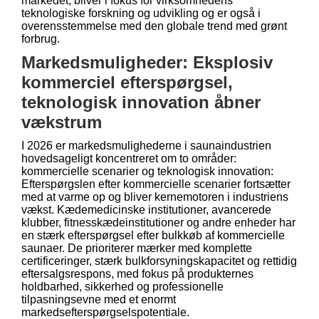
markedet, bliver i fokus for virksomhedens
teknologiske forskning og udvikling og er også i
overensstemmelse med den globale trend med grønt
forbrug.
Markedsmuligheder: Eksplosiv
kommerciel efterspørgsel,
teknologisk innovation åbner
vækstrum
I 2026 er markedsmulighederne i saunaindustrien
hovedsageligt koncentreret om to områder:
kommercielle scenarier og teknologisk innovation:
Efterspørgslen efter kommercielle scenarier fortsætter
med at varme op og bliver kernemotoren i industriens
vækst. Kædemedicinske institutioner, avancerede
klubber, fitnesskædeinstitutioner og andre enheder har
en stærk efterspørgsel efter bulkkøb af kommercielle
saunaer. De prioriterer mærker med komplette
certificeringer, stærk bulkforsyningskapacitet og rettidig
eftersalgsrespons, med fokus på produkternes
holdbarhed, sikkerhed og professionelle
tilpasningsevne med et enormt
markedsefterspørgselspotentiale.