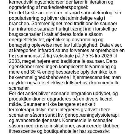
kerneudviklingstendenser, der fører til iteration og
opgradering af markedsefterspørgsel:
For det første accelererer infrarød saunateknologi sin
popularisering og bliver det almindelige valg i
branchen. Sammenlignet med traditionelle saunaer
har infrarøde saunaer hurtigt trængt ind i forskellige
brugsscenarier i kraft af deres fordele såsom
energieffektivitet, øjeblikkelig opvarmning og
behagelig oplevelse med lav luftfugtighed. Data viser,
at kategorien infrarød sauna forventes at opretholde en
høj sammensat årlig vækstrate på 7,5 % fra 2026 til
2033, meget højere end traditionelle saunaer. Dens
egenskaber med ingen kompliceret forvarmning og
mere end 30 % energibesparelse opfylder ikke kun
bekvemmelighedsbehovene i hjemmescenarier, men
opfylder også de effektive driftsbehov i kommercielle
scenarier.
For det andet bliver scenarieintegration uddybet, og
produktfunktioner opgraderes på en diversificeret
måde. Saunaer er ikke længere et enkelt
termoterapiudstyr, men integreres gradvist i flere
scenarier såsom sundt liv, genoptræningsfysioterapi
og avancerede tjenester. Kommercielle scenarier
såsom medicinske institutioner, avancerede klubber,
fitnesscentre og boutiquehoteller har successivt