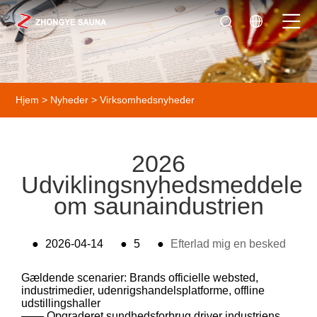
Hjem
>
Nyheder
>
Virksomhedsnyheder
2026
Udviklingsnyhedsmeddelel
om saunaindustrien
●
2026-04-14
●
5
●
Efterlad mig en besked
Gældende scenarier: Brands officielle websted,
industrimedier, udenrigshandelsplatforme, offline
udstillingshaller
—— Opgraderet sundhedsforbrug driver industriens