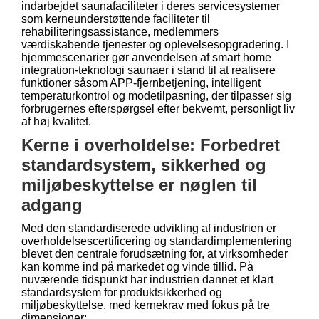
indarbejdet saunafaciliteter i deres servicesystemer
som kerneunderstøttende faciliteter til
rehabiliteringsassistance, medlemmers
værdiskabende tjenester og oplevelsesopgradering. I
hjemmescenarier gør anvendelsen af ​​smart home
integration-teknologi saunaer i stand til at realisere
funktioner såsom APP-fjernbetjening, intelligent
temperaturkontrol og modetilpasning, der tilpasser sig
forbrugernes efterspørgsel efter bekvemt, personligt liv
af høj kvalitet.
Kerne i overholdelse: Forbedret
standardsystem, sikkerhed og
miljøbeskyttelse er nøglen til
adgang
Med den standardiserede udvikling af industrien er
overholdelsescertificering og standardimplementering
blevet den centrale forudsætning for, at virksomheder
kan komme ind på markedet og vinde tillid. På
nuværende tidspunkt har industrien dannet et klart
standardsystem for produktsikkerhed og
miljøbeskyttelse, med kernekrav med fokus på tre
dimensioner: