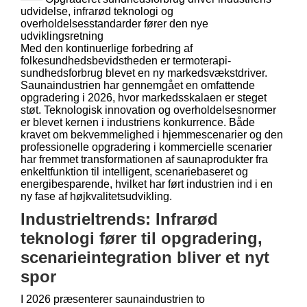
udvidelse, infrarød teknologi og
overholdelsesstandarder fører den nye
udviklingsretning
Med den kontinuerlige forbedring af
folkesundhedsbevidstheden er termoterapi-
sundhedsforbrug blevet en ny markedsvækstdriver.
Saunaindustrien har gennemgået en omfattende
opgradering i 2026, hvor markedsskalaen er steget
støt. Teknologisk innovation og overholdelsesnormer
er blevet kernen i industriens konkurrence. Både
kravet om bekvemmelighed i hjemmescenarier og den
professionelle opgradering i kommercielle scenarier
har fremmet transformationen af ​​saunaprodukter fra
enkeltfunktion til intelligent, scenariebaseret og
energibesparende, hvilket har ført industrien ind i en
ny fase af højkvalitetsudvikling.
Industrieltrends: Infrarød
teknologi fører til opgradering,
scenarieintegration bliver et nyt
spor
I 2026 præsenterer saunaindustrien to