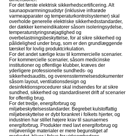
For det første elektrisk sikkerhedscertificering. Alt
saunaopvarmningsudstyr (inklusive infrarøde
varmeapparater og temperaturkontrolsystemer) skal
overholde generelle elektriske sikkerhedsstandarder,
der dækker kerneindikatorer såsom isoleringsydelse,
temperaturstyringsnøjagtighed og
overbelastningsbeskyttelse, for at sikre sikkerhed og
pålidelighed under brug, som er den grundlæggende
tærskel for lovlig produktcirkulation.
For det andet særlige krav til kommercielle scenarier.
For kommercielle scenarier, såsom medicinske
institutioner og offentlige klubber, kræves der
yderligere professionelle sundheds- og
sikkerhedsaudits, og overensstemmelsesdokumenter
såsom layout, ventilationsdesign og
desinfektionsprocedurer skal indsendes for at sikre
sundhed, sikkerhed og standardiseret drift af scenarier
for offentlig brug.
For det tredje, energiforbrug og
miljøbeskyttelsesstandarder. Begrebet kulstoffattig
miljøbeskyttelse er dybt forankret i folkets hjerter, og
industrien har stillet højere krav til saunaernes
energiforbrug. Produkter med lavt energiforbrug og
miljøvenlige materialer er mere begunstiget af