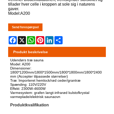
tillader hver celle i kroppen at sole sig i naturens
gaver.
Model:A200
Send forespørgsel
Facebook
X
WhatsApp
Pinterest
LinkedIn
Share
Produkt beskrivelse
Udendørs træ sauna
Model: A200
Dimensioner:
1800*1200mm/1800*1500mm/1800*1800mm/1800*2400
mm (Accepter tilpassede størrelser)
Træ: Importeret hemlock/rød ceder/grantræ
Spænding: 110V/220V
Effekt: 2300W-4600W
Varmesystem: grafen langt-infrarød kulstofkrystal
varmeplade/elektrisk saunaovn
Produktkvalifikation