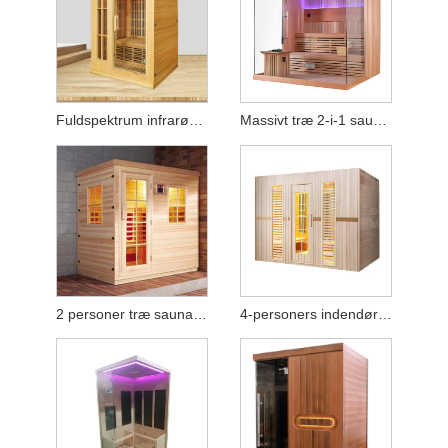
Fuldspektrum infrarød hjemmesauna (2-personers kapacitet)
Massivt træ 2-i-1 sauna – udstyret med varmeovn og varmepaneler
2 personer træ sauna rum til infrarød sauna
4-personers indendørs fjern-infrarød sauna - højkvalitets Hemlock-træ