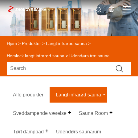
Hjem
>
Produkter
>
Langt infrarød sauna
>
Hemlock langt infrarød sauna
> Udendørs træ sauna
Alle produkter
Langt infrarød sauna
Sveddampende værelse
Sauna Room
Tørt dampbad
Udendørs saunarum