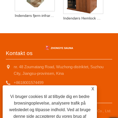
Indendørs fjern-infrarød sauna 2-3 personer Hemlock Wood
Indendørs Hemlock Wood 2-3 personer Tør saunaVærelse
Kontakt os
nr. 48 Zoumatang Road, Wuzhong-distriktet, Suzhou
City, Jiangsu-provinsen, Kina
+8618001574499
X
saunad688@163.com
Vi bruger cookies til at tilbyde dig en bedre
browsingoplevelse, analysere trafik på
webstedet og tilpasse indhold. Ved at bruge
Copyright © 2025 Suzhou Zhongye Sauna Equipment Co., Ltd.
denne side accepterer du vores brug af
Alle rettigheder forbeholdes.