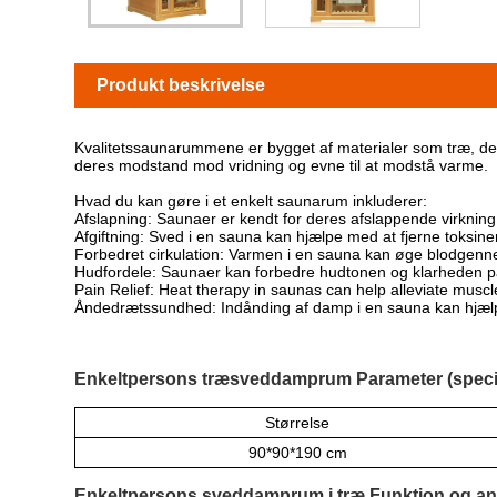
Produkt beskrivelse
Kvalitetssaunarummene er bygget af materialer som træ, de
deres modstand mod vridning og evne til at modstå varme.
Hvad du kan gøre i et enkelt saunarum inkluderer:
Afslapning: Saunaer er kendt for deres afslappende virkning.
Afgiftning: Sved i en sauna kan hjælpe med at fjerne toksine
Forbedret cirkulation: Varmen i en sauna kan øge blodgenn
Hudfordele: Saunaer kan forbedre hudtonen og klarheden på
Pain Relief: Heat therapy in saunas can help alleviate muscle
Åndedrætssundhed: Indånding af damp i en sauna kan hjælp
Enkeltpersons træsveddamprum Parameter (specif
Størrelse
90*90*190 cm
Enkeltpersons sveddamprum i træ Funktion og a