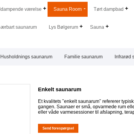
ddampende værelse
Sauna Room
Tørt dampbad
ærbart saunarum
Lys Bølgerum
Sauna
Husholdnings saunarum
Familie saunarum
Infrarød
Enkelt saunarum
Et kvalitets "enkelt saunarum" refererer typis
gangen. Saunaer er små, opvarmede rum eller
eller våde varmesessioner til afslapning, ter
Send forespørgsel