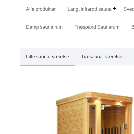
Alle produkter
Langt infrarød sauna
Sve
Damp sauna rum
Træspand Saunarum
B
Lille sauna -værelse
Træsauna -værelse