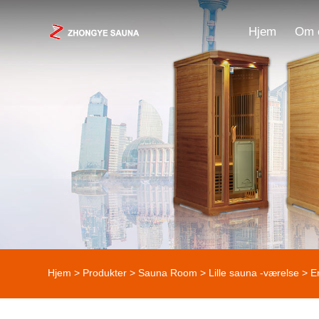
Hjem
Om 
Hjem
>
Produkter
>
Sauna Room
>
Lille sauna -værelse
> E