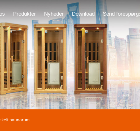
os
Produkter
Nyheder
Download
Send forespørg
nkelt saunarum