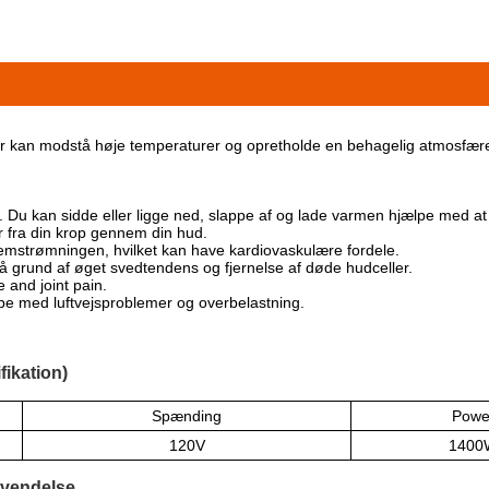
r kan modstå høje temperaturer og opretholde en behagelig atmosfære
 Du kan sidde eller ligge ned, slappe af og lade varmen hjælpe med at 
r fra din krop gennem din hud.
emstrømningen, hvilket kan have kardiovaskulære fordele.
 grund af øget svedtendens og fjernelse af døde hudceller.
 and joint pain.
e med luftvejsproblemer og overbelastning.
ikation)
Spænding
Powe
120V
1400
nvendelse