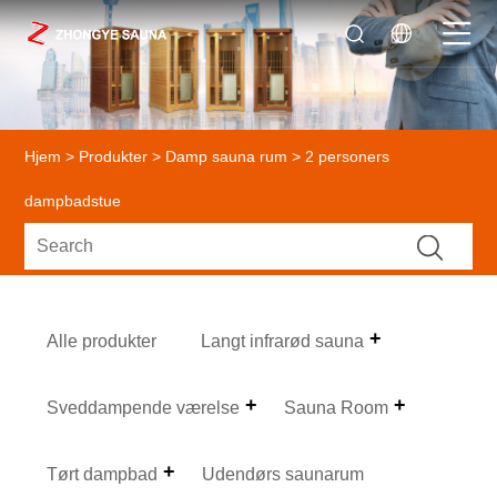
Hjem
>
Produkter
>
Damp sauna rum
> 2 personers
dampbadstue
Alle produkter
Langt infrarød sauna
Sveddampende værelse
Sauna Room
Tørt dampbad
Udendørs saunarum