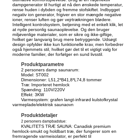
dampgenerator til hurtigt at nå den ønskede temperatur,
rense huden i dybden og fremme stofskiftet. Indbygget
negativ ion generator, frigiver en stor mængde negative
ioner, renser luften og gør vejrtrækningen blødere.
Intelligent kontrolsystem, betjening med et enkelt klik, let
at nyde personlig saunaoplevelse. Og den bruger
miljøvenlige materialer, som er sikre og ikke-giftige,
hvilket gør langvarig brug mere betryggende. Udsøgt
design opfylder ikke kun funktionelle krav, men forbedrer
også hjemmets stil, hvilket gør det til et vigtigt valg for
moderne familier, der forfølger en sund livsstil.
Produktparametre
2 personers damp saunarum:
Model: ST002
Dimensioner: L51,2*B41,8*L74,8 tommer
Træ: Importeret hemlock
Spænding: 110V/220V
Effekt: 3KW
Varmesystem: grafen langt-infrarød kulstofkrystal
varmeplade/elektrisk saunaovn
Produktdetaljer
2 personers dampbadstue:
KVALITETS TRÆ SAUNA: Canadisk premium
hemlock-smukt og holdbart træ, der fungerer som en
fremragende varmeisolator, er perfekt til