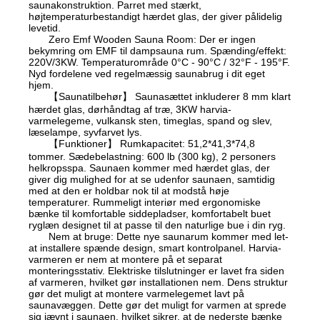
saunakonstruktion. Parret med stærkt,
højtemperaturbestandigt hærdet glas, der giver pålidelig
levetid.
Zero Emf Wooden Sauna Room: Der er ingen
bekymring om EMF til dampsauna rum. Spænding/effekt:
220V/3KW. Temperaturområde 0°C - 90°C / 32°F - 195°F.
Nyd fordelene ved regelmæssig saunabrug i dit eget
hjem.
【Saunatilbehør】 Saunasættet inkluderer 8 mm klart
hærdet glas, dørhåndtag af træ, 3KW harvia-
varmelegeme, vulkansk sten, timeglas, spand og slev,
læselampe, syvfarvet lys.
【Funktioner】 Rumkapacitet: 51,2*41,3*74,8
tommer. Sædebelastning: 600 lb (300 kg), 2 personers
helkropsspa. Saunaen kommer med hærdet glas, der
giver dig mulighed for at se udenfor saunaen, samtidig
med at den er holdbar nok til at modstå høje
temperaturer. Rummeligt interiør med ergonomiske
bænke til komfortable siddepladser, komfortabelt buet
ryglæn designet til at passe til den naturlige bue i din ryg.
Nem at bruge: Dette nye saunarum kommer med let-
at installere spænde design, smart kontrolpanel. Harvia-
varmeren er nem at montere på et separat
monteringsstativ. Elektriske tilslutninger er lavet fra siden
af ​​varmeren, hvilket gør installationen nem. Dens struktur
gør det muligt at montere varmelegemet lavt på
saunavæggen. Dette gør det muligt for varmen at sprede
sig jævnt i saunaen, hvilket sikrer, at de nederste bænke