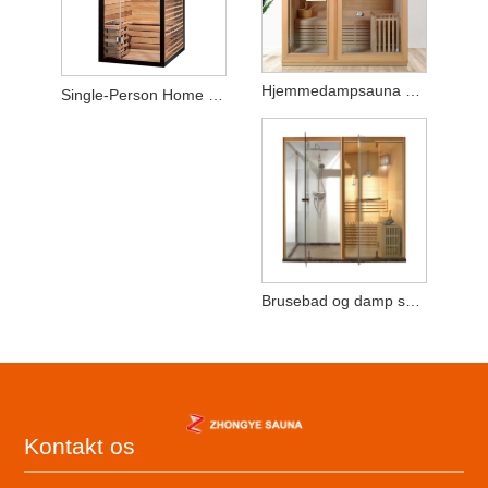
Hjemmedampsauna med timer - Konstruktion af naturligt cedertræ til afslappende spa-sessioner
Single-Person Home Spa Damp Sauna med Timer - Fremstillet af naturligt cedertræ
Brusebad og damp sauna værelse
Kontakt os