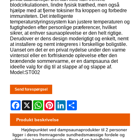
blodcirkulationen, lindre fysisk træthed, men også
hjælpe med at fjerne toksiner fra kroppen og forbedre
immuniteten. Det intelligente
temperaturstyringssystem kan justere temperaturen og
fugtigheden efter personlige præferencer, hvilket
sikrer, at enhver saunaoplevelse er den helt rigtige.
Derudover er dens design moderigtigt og enkelt, nemt
at installere og nemt integreres i forskellige boligstile.
Uanset om det er en privat nydelse under den varme
vintersol eller en forfriskende oplevelse efter den
brændende sommervarme, er en dampsauna det
ideelle valg for dig til at slappe af og slappe af.
Model:ST002
Send forespørgsel
Facebook
X
WhatsApp
Pinterest
LinkedIn
Share
Produkt beskrivelse
Højdepunktet ved dampsaunaprodukter til 2 personer
ligger i deres fremragende sundhedsmæssige fordele og
ultimative komfortoplevelse. Brug af en højeffektiv