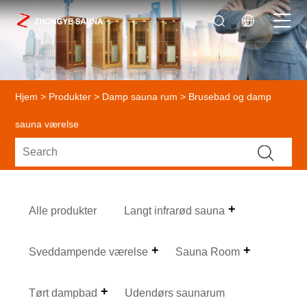
Hjem
>
Produkter
>
Damp sauna rum
> Brusebad og damp
sauna værelse
Alle produkter
Langt infrarød sauna
Sveddampende værelse
Sauna Room
Tørt dampbad
Udendørs saunarum