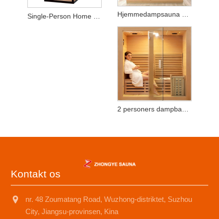
Hjemmedampsauna med timer - Konstruktion af naturligt cedertræ til afslappende spa-sessioner
Single-Person Home Spa Damp Sauna med Timer - Fremstillet af naturligt cedertræ
2 personers dampbadstue
Kontakt os
nr. 48 Zoumatang Road, Wuzhong-distriktet, Suzhou
City, Jiangsu-provinsen, Kina