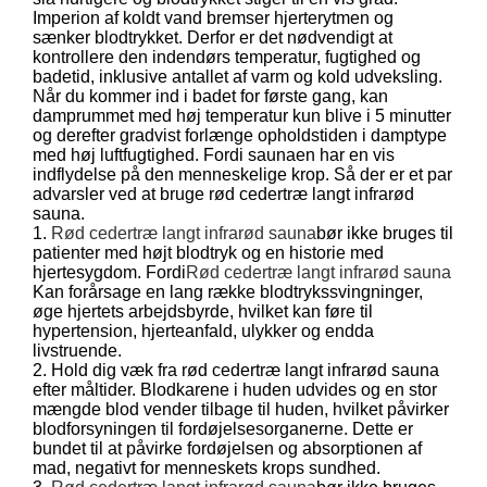
Imperion af koldt vand bremser hjerterytmen og
sænker blodtrykket. Derfor er det nødvendigt at
kontrollere den indendørs temperatur, fugtighed og
badetid, inklusive antallet af varm og kold udveksling.
Når du kommer ind i badet for første gang, kan
damprummet med høj temperatur kun blive i 5 minutter
og derefter gradvist forlænge opholdstiden i damptype
med høj luftfugtighed. Fordi saunaen har en vis
indflydelse på den menneskelige krop. Så der er et par
advarsler ved at bruge rød cedertræ langt infrarød
sauna.
1.
Rød cedertræ langt infrarød sauna
bør ikke bruges til
patienter med højt blodtryk og en historie med
hjertesygdom. Fordi
Rød cedertræ langt infrarød sauna
Kan forårsage en lang række blodtrykssvingninger,
øge hjertets arbejdsbyrde, hvilket kan føre til
hypertension, hjerteanfald, ulykker og endda
livstruende.
2. Hold dig væk fra rød cedertræ langt infrarød sauna
efter måltider. Blodkarene i huden udvides og en stor
mængde blod vender tilbage til huden, hvilket påvirker
blodforsyningen til fordøjelsesorganerne. Dette er
bundet til at påvirke fordøjelsen og absorptionen af ​​
mad, negativt for menneskets krops sundhed.