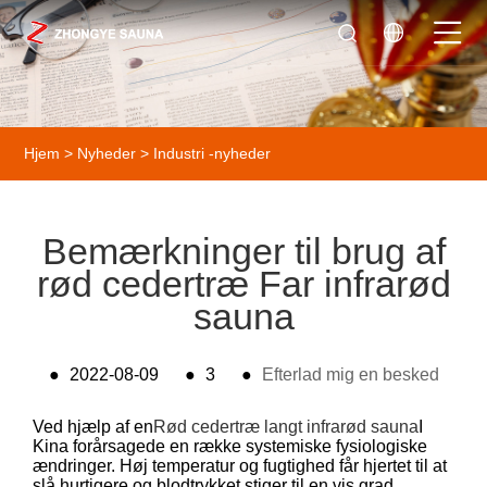
Hjem
>
Nyheder
>
Industri -nyheder
Bemærkninger til brug af
rød cedertræ Far infrarød
sauna
●
2022-08-09
●
3
●
Efterlad mig en besked
Ved hjælp af en
Rød cedertræ langt infrarød sauna
I
Kina forårsagede en række systemiske fysiologiske
ændringer. Høj temperatur og fugtighed får hjertet til at
slå hurtigere og blodtrykket stiger til en vis grad.