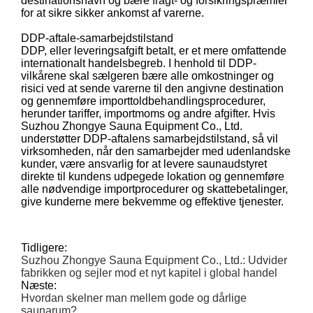
destinationshavn og bære fragt- og forsikringspræmier
for at sikre sikker ankomst af varerne.
DDP-aftale-samarbejdstilstand
DDP, eller leveringsafgift betalt, er et mere omfattende
internationalt handelsbegreb. I henhold til DDP-
vilkårene skal sælgeren bære alle omkostninger og
risici ved at sende varerne til den angivne destination
og gennemføre importtoldbehandlingsprocedurer,
herunder tariffer, importmoms og andre afgifter. Hvis
Suzhou Zhongye Sauna Equipment Co., Ltd.
understøtter DDP-aftalens samarbejdstilstand, så vil
virksomheden, når den samarbejder med udenlandske
kunder, være ansvarlig for at levere saunaudstyret
direkte til kundens udpegede lokation og gennemføre
alle nødvendige importprocedurer og skattebetalinger,
give kunderne mere bekvemme og effektive tjenester.
Tidligere:
Suzhou Zhongye Sauna Equipment Co., Ltd.: Udvider
fabrikken og sejler mod et nyt kapitel i global handel
Næste:
Hvordan skelner man mellem gode og dårlige
saunarum?