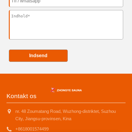
Indsend
Kontakt os
nr. 48 Zoumatang Road, Wuzhong-distriktet, Suzhou
City, Jiangsu-provinsen, Kina
+8618001574499