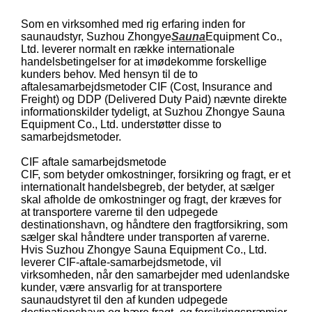
Som en virksomhed med rig erfaring inden for
saunaudstyr, Suzhou Zhongye
Sauna
Equipment Co.,
Ltd. leverer normalt en række internationale
handelsbetingelser for at imødekomme forskellige
kunders behov. Med hensyn til de to
aftalesamarbejdsmetoder CIF (Cost, Insurance and
Freight) og DDP (Delivered Duty Paid) nævnte direkte
informationskilder tydeligt, at Suzhou Zhongye Sauna
Equipment Co., Ltd. understøtter disse to
samarbejdsmetoder.
CIF aftale samarbejdsmetode
CIF, som betyder omkostninger, forsikring og fragt, er et
internationalt handelsbegreb, der betyder, at sælger
skal afholde de omkostninger og fragt, der kræves for
at transportere varerne til den udpegede
destinationshavn, og håndtere den fragtforsikring, som
sælger skal håndtere under transporten af varerne.
Hvis Suzhou Zhongye Sauna Equipment Co., Ltd.
leverer CIF-aftale-samarbejdsmetode, vil
virksomheden, når den samarbejder med udenlandske
kunder, være ansvarlig for at transportere
saunaudstyret til den af ​​kunden udpegede