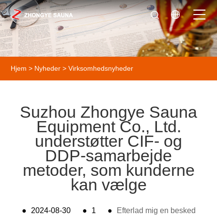
Hjem
>
Nyheder
>
Virksomhedsnyheder
Suzhou Zhongye Sauna
Equipment Co., Ltd.
understøtter CIF- og
DDP-samarbejde
metoder, som kunderne
kan vælge
●
2024-08-30
●
1
●
Efterlad mig en besked