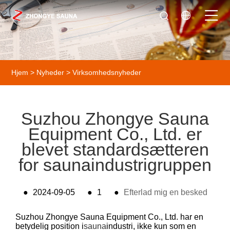
Hjem
>
Nyheder
>
Virksomhedsnyheder
Suzhou Zhongye Sauna
Equipment Co., Ltd. er
blevet standardsætteren
for saunaindustrigruppen
●
2024-09-05
●
1
●
Efterlad mig en besked
Suzhou Zhongye Sauna Equipment Co., Ltd. har en
betydelig position i
sauna
industri, ikke kun som en