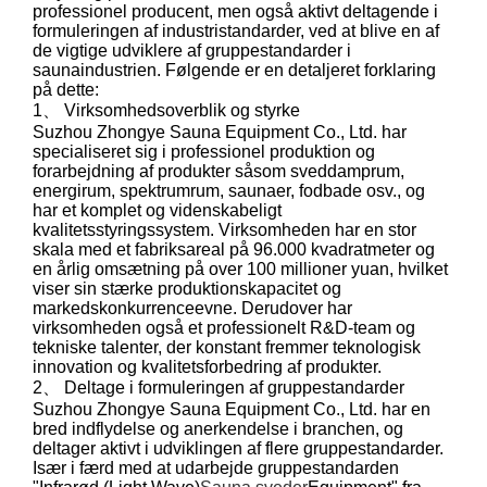
professionel producent, men også aktivt deltagende i
formuleringen af ​​industristandarder, ved at blive en af ​​
de vigtige udviklere af gruppestandarder i
saunaindustrien. Følgende er en detaljeret forklaring
på dette:
1、 Virksomhedsoverblik og styrke
Suzhou Zhongye Sauna Equipment Co., Ltd. har
specialiseret sig i professionel produktion og
forarbejdning af produkter såsom sveddamprum,
energirum, spektrumrum, saunaer, fodbade osv., og
har et komplet og videnskabeligt
kvalitetsstyringssystem. Virksomheden har en stor
skala med et fabriksareal på 96.000 kvadratmeter og
en årlig omsætning på over 100 millioner yuan, hvilket
viser sin stærke produktionskapacitet og
markedskonkurrenceevne. Derudover har
virksomheden også et professionelt R&D-team og
tekniske talenter, der konstant fremmer teknologisk
innovation og kvalitetsforbedring af produkter.
2、 Deltage i formuleringen af ​​gruppestandarder
Suzhou Zhongye Sauna Equipment Co., Ltd. har en
bred indflydelse og anerkendelse i branchen, og
deltager aktivt i udviklingen af ​​flere gruppestandarder.
Især i færd med at udarbejde gruppestandarden