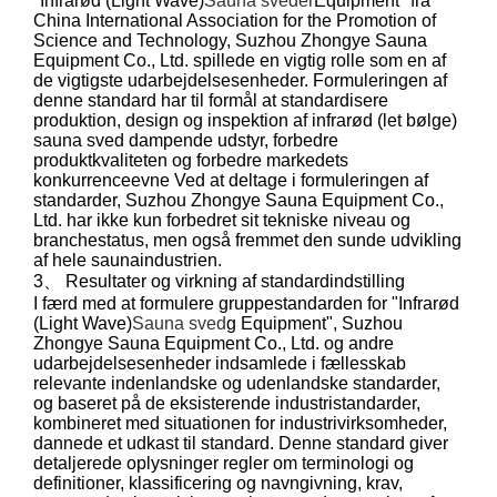
"Infrarød (Light Wave)
Sauna sveder
Equipment" fra
China International Association for the Promotion of
Science and Technology, Suzhou Zhongye Sauna
Equipment Co., Ltd. spillede en vigtig rolle som en af ​​
de vigtigste udarbejdelsesenheder. Formuleringen af ​​
denne standard har til formål at standardisere
produktion, design og inspektion af infrarød (let bølge)
sauna sved dampende udstyr, forbedre
produktkvaliteten og forbedre markedets
konkurrenceevne Ved at deltage i formuleringen af ​​
standarder, Suzhou Zhongye Sauna Equipment Co.,
Ltd. har ikke kun forbedret sit tekniske niveau og
branchestatus, men også fremmet den sunde udvikling
af hele saunaindustrien.
3、 Resultater og virkning af standardindstilling
I færd med at formulere gruppestandarden for "Infrarød
(Light Wave)
Sauna sved
g Equipment", Suzhou
Zhongye Sauna Equipment Co., Ltd. og andre
udarbejdelsesenheder indsamlede i fællesskab
relevante indenlandske og udenlandske standarder,
og baseret på de eksisterende industristandarder,
kombineret med situationen for industrivirksomheder,
dannede et udkast til standard. Denne standard giver
detaljerede oplysninger regler om terminologi og
definitioner, klassificering og navngivning, krav,