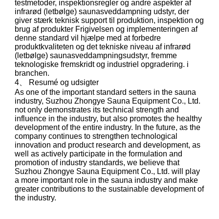
testmetoder, inspektionsregler og andre aspekter af
infrarød (letbølge) saunasveddampning udstyr, der
giver stærk teknisk support til produktion, inspektion og
brug af produkter Frigivelsen og implementeringen af ​​
denne standard vil hjælpe med at forbedre
produktkvaliteten og det tekniske niveau af infrarød
(letbølge) saunasveddampningsudstyr, fremme
teknologiske fremskridt og industriel opgradering. i
branchen.
4、 Resumé og udsigter
As one of the important standard setters in the sauna
industry, Suzhou Zhongye Sauna Equipment Co., Ltd.
not only demonstrates its technical strength and
influence in the industry, but also promotes the healthy
development of the entire industry. In the future, as the
company continues to strengthen technological
innovation and product research and development, as
well as actively participate in the formulation and
promotion of industry standards, we believe that
Suzhou Zhongye Sauna Equipment Co., Ltd. will play
a more important role in the sauna industry and make
greater contributions to the sustainable development of
the industry.