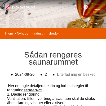
Hjem
>
Nyheder
>
Industri -nyheder
Sådan rengøres
saunarummet
●
2024-09-20
●
2
●
Efterlad mig en besked
Her er nogle detaljerede trin og forholdsregler til
rengøring
saunarum
:
1, Daglig rengøring
Ventilation: Efter hver brug af saunaen skal du straks
åbne døre og vinduer eller aktivere