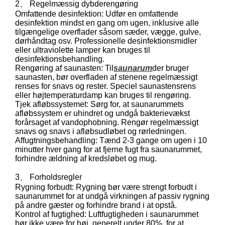
2、 Regelmæssig dybderengøring
Omfattende desinfektion: Udfør en omfattende
desinfektion mindst en gang om ugen, inklusive alle
tilgængelige overflader såsom sæder, vægge, gulve,
dørhåndtag osv. Professionelle desinfektionsmidler
eller ultraviolette lamper kan bruges til
desinfektionsbehandling.
Rengøring af saunasten: Til
saunarum
der bruger
saunasten, bør overfladen af ​​stenene regelmæssigt
renses for snavs og rester. Speciel saunastensrens
eller højtemperaturdamp kan bruges til rengøring.
Tjek afløbssystemet: Sørg for, at saunarummets
afløbssystem er uhindret og undgå bakterievækst
forårsaget af vandophobning. Rengør regelmæssigt
snavs og snavs i afløbsudløbet og rørledningen.
Affugtningsbehandling: Tænd 2-3 gange om ugen i 10
minutter hver gang for at fjerne fugt fra saunarummet,
forhindre ældning af kredsløbet og mug.
3、 Forholdsregler
Rygning forbudt: Rygning bør være strengt forbudt i
saunarummet for at undgå virkningen af ​​passiv rygning
på andre gæster og forhindre brand i at opstå.
Kontrol af fugtighed: Luftfugtigheden i saunarummet
bør ikke være for høj, generelt under 80%, for at