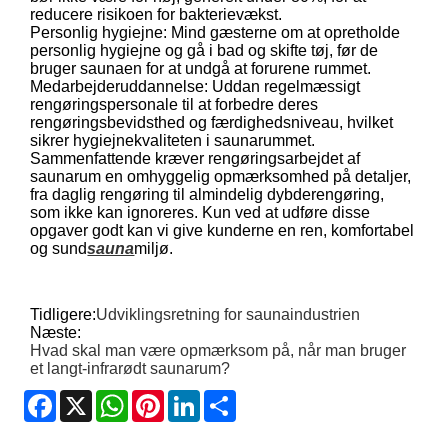
reducere risikoen for bakterievækst.
Personlig hygiejne: Mind gæsterne om at opretholde
personlig hygiejne og gå i bad og skifte tøj, før de
bruger saunaen for at undgå at forurene rummet.
Medarbejderuddannelse: Uddan regelmæssigt
rengøringspersonale til at forbedre deres
rengøringsbevidsthed og færdighedsniveau, hvilket
sikrer hygiejnekvaliteten i saunarummet.
Sammenfattende kræver rengøringsarbejdet af
saunarum en omhyggelig opmærksomhed på detaljer,
fra daglig rengøring til almindelig dybderengøring,
som ikke kan ignoreres. Kun ved at udføre disse
opgaver godt kan vi give kunderne en ren, komfortabel
og sund
sauna
miljø.
Tidligere:
Udviklingsretning for saunaindustrien
Næste:
Hvad skal man være opmærksom på, når man bruger
et langt-infrarødt saunarum?
Facebook
X
WhatsApp
Pinterest
LinkedIn
Share