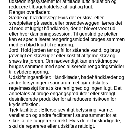
udstødningssystemet for at tillade luftcirkulation og
reducere tilbageholdelse af fugt og lugt.
Rengør overfladen:
Sæde og bræddevæg: Hvis der er støv- eller
svedpletter på sædet eller bræddevæggen, tørres det
af med et fugtigt håndklæde, der er blevet vredt ud
efter hver dampningssession. Til genstridige pletter
kan et specialiseret rengøringsmiddel bruges sammen
med en blød klud til rengøring.
Jord: Hold jorden tør og fri for stående vand, og brug
jævnligt en støvsuger eller kost til at fjerne støv og
snavs fra jorden. Om nødvendigt kan en vådmoppe
bruges sammen med specialiserede rengøringsmidler
til dybderengøring.
Udskiftningsartikler: Håndklæder, badehåndklæder og
andre forsyninger i saunarummet bør udskiftes
regelmæssigt for at sikre renlighed og ingen lugt. Det
anbefales at bruge engangsprodukter eller strengt
desinficerede produkter for at reducere risikoen for
krydsinfektion.
Tjek faciliteter: Efterse jævnligt belysning, varme,
ventilation og andre faciliteter i saunarummet for at
sikre, at de fungerer korrekt. Hvis de er beskadigede,
skal de repareres eller udskiftes rettidigt.