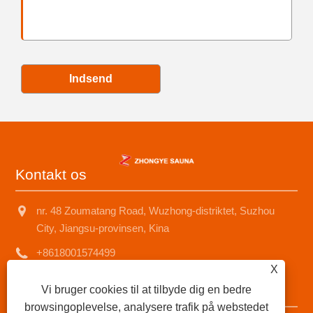
Indsend
Kontakt os
nr. 48 Zoumatang Road, Wuzhong-distriktet, Suzhou
City, Jiangsu-provinsen, Kina
+8618001574499
X
saunad688@163.com
Vi bruger cookies til at tilbyde dig en bedre
browsingoplevelse, analysere trafik på webstedet